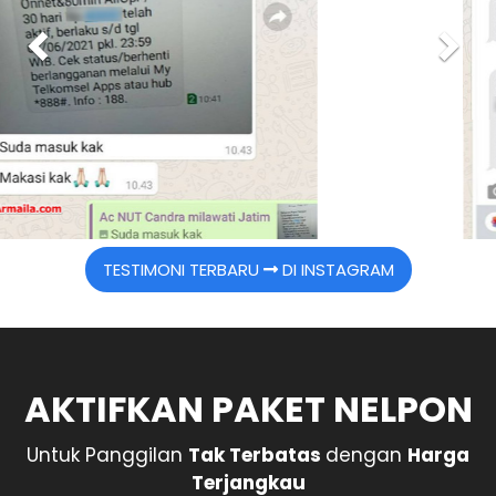
u
s
TESTIMONI TERBARU
DI INSTAGRAM
AKTIFKAN PAKET NELPON
Untuk Panggilan
Tak Terbatas
dengan
Harga
Terjangkau