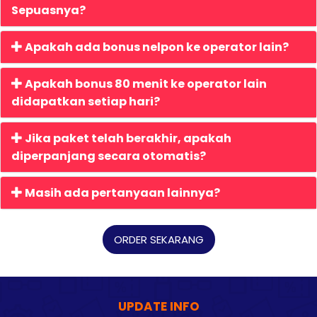
Sepuasnya?
Apakah ada bonus nelpon ke operator lain?
Apakah bonus 80 menit ke operator lain
didapatkan setiap hari?
Jika paket telah berakhir, apakah
diperpanjang secara otomatis?
Masih ada pertanyaan lainnya?
ORDER SEKARANG
UPDATE INFO