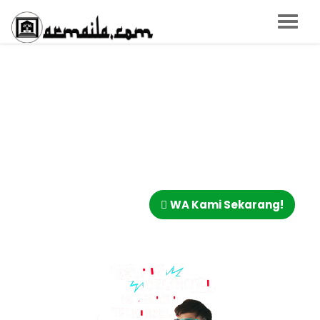
"WOW! NELPON
SEPUASNYA KE SESAMA
TELKOMSEL"
Ngobrol sepanjang hari tanpa boncos pulsa?
Aktifkan paket nelpon Telkomsel yang paling
cocok buat kamu di sini!
BELI SEKARANG
WA Kami Sekarang!